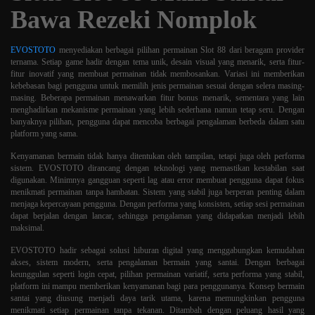
Bawa Rezeki Nomplok
EVOSTOTO
menyediakan berbagai pilihan permainan Slot 88 dari beragam provider
ternama. Setiap game hadir dengan tema unik, desain visual yang menarik, serta fitur-
fitur inovatif yang membuat permainan tidak membosankan. Variasi ini memberikan
kebebasan bagi pengguna untuk memilih jenis permainan sesuai dengan selera masing-
masing. Beberapa permainan menawarkan fitur bonus menarik, sementara yang lain
menghadirkan mekanisme permainan yang lebih sederhana namun tetap seru. Dengan
banyaknya pilihan, pengguna dapat mencoba berbagai pengalaman berbeda dalam satu
platform yang sama.
Kenyamanan bermain tidak hanya ditentukan oleh tampilan, tetapi juga oleh performa
sistem. EVOSTOTO dirancang dengan teknologi yang memastikan kestabilan saat
digunakan. Minimnya gangguan seperti lag atau error membuat pengguna dapat fokus
menikmati permainan tanpa hambatan. Sistem yang stabil juga berperan penting dalam
menjaga kepercayaan pengguna. Dengan performa yang konsisten, setiap sesi permainan
dapat berjalan dengan lancar, sehingga pengalaman yang didapatkan menjadi lebih
maksimal.
EVOSTOTO hadir sebagai solusi hiburan digital yang menggabungkan kemudahan
akses, sistem modern, serta pengalaman bermain yang santai. Dengan berbagai
keunggulan seperti login cepat, pilihan permainan variatif, serta performa yang stabil,
platform ini mampu memberikan kenyamanan bagi para penggunanya. Konsep bermain
santai yang diusung menjadi daya tarik utama, karena memungkinkan pengguna
menikmati setiap permainan tanpa tekanan. Ditambah dengan peluang hasil yang