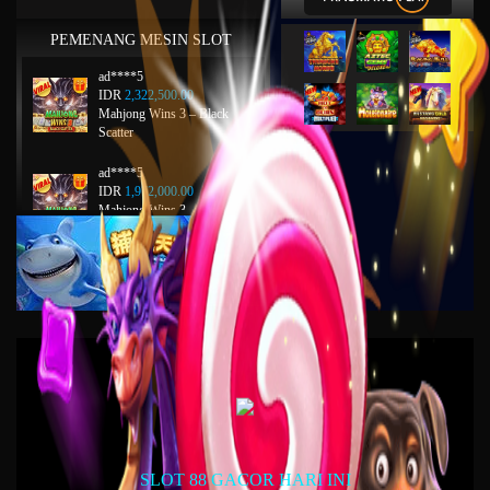
PEMENANG MESIN SLOT
ad****5
IDR
2,322,500.00
Mahjong Wins 3 – Black
Scatter
ad****5
IDR
1,972,000.00
Mahjong Wins 3 – Black
Scatter
pa****1
IDR
1,732,800.00
Mahjong Wins 2
a****3
IDR
5,728,300.00
Starlight Princess
big****e
IDR
4,236,500.00
Gates of Olympus 1000
SLOT 88 GACOR HARI INI