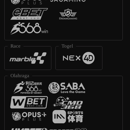
Race
Togel
Olahraga