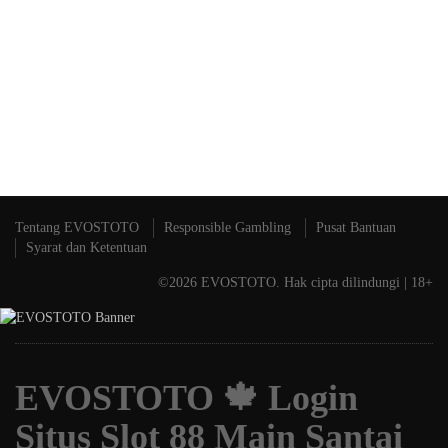
Tentang EVOSTOTO
Responsible Gambling
Pusat Bantuan
Syarat dan Ketentuan
©2026 EVOSTOTO. Hak cipta dilindungi | 18+
EVOSTOTO 🍁 Login
Situs Slot 88 Main Santai