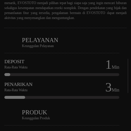
menarik, EVOSTOTO menjadi pilihan tepat bagi siapa saja yang ingin mencari hiburan
sekaligus kesempatan mendapatkan rezeki nomplok. Dengan pendekatan yang bijak dan
pemanfaatan fitur yang tersedia, pengalaman bermain di EVOSTOTO dapat menjadi
aktivitas yang menyenangkan dan menguntungkan.
PELAYANAN
Keunggulan Pelayanan
1
DEPOSIT
Min
Rata-Rata Waktu
3
PENARIKAN
Min
Rata-Rata Waktu
PRODUK
Keunggulan Produk