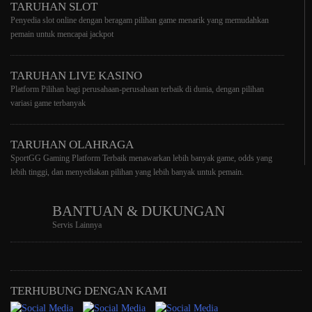
TARUHAN SLOT
Penyedia slot online dengan beragam pilihan game menarik yang memudahkan
pemain untuk mencapai jackpot
TARUHAN LIVE KASINO
Platform Pilihan bagi perusahaan-perusahaan terbaik di dunia, dengan pilihan
variasi game terbanyak
TARUHAN OLAHRAGA
SportGG Gaming Platform Terbaik menawarkan lebih banyak game, odds yang
lebih tinggi, dan menyediakan pilihan yang lebih banyak untuk pemain.
BANTUAN & DUKUNGAN
Servis Lainnya
TERHUBUNG DENGAN KAMI