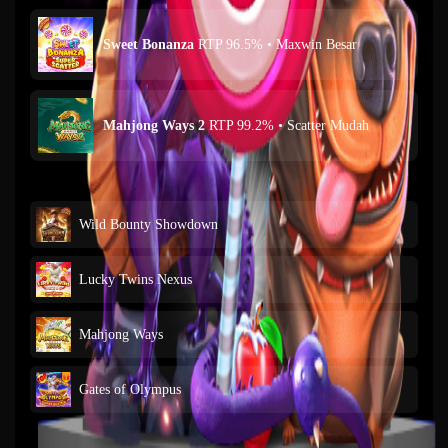
yowesce****5
IDR
985,548.00
Sweet Bonanza
RTP 96.5% • Maxwin Besar
Mahjong Wins 3 – Black
Scatter
big****e
IDR
650,500.00
Mahjong Ways 2
RTP 99.2% • Scatter Mudah
Gates of Olympus 1000
m****n
IDR
926,000.00
Zeus vs Hades - Gods of War
Wild Bounty Showdown
yowesce****5
IDR
864,388.00
Mahjong Wins 3 – Black
Lucky Twins Nexus
Scatter
calis****3
Mahjong Ways
IDR
831,985.00
Sweet Bonanza Xmas
Gates of Olympus