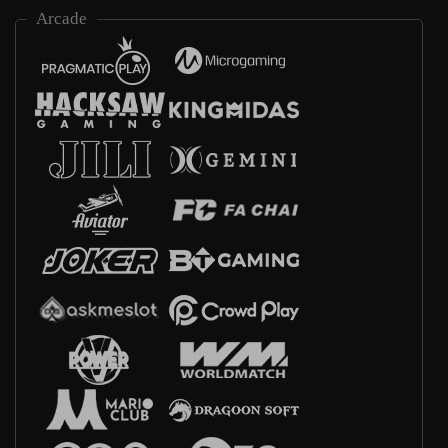
Arcade